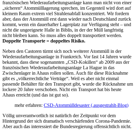
französischen Wiederaufarbeitungsanlage kann man nicht von einer
„sicheren“ Atommülllagerung sprechen, im Gegenteil wird dort auf
kleinem Raum extrem viel Strahlenabfall konzentriert. Wir fordern
aber, dass der Atommüll erst dann wieder nach Deutschland zurück
kommt, wenn ein dauerhafter Lagerplatz zur Verfügung steht – und
nicht die ungeeignete Halle in Biblis, in der der Müll langfristig
nicht bleiben kann. So muss alles doppelt transportiert werden.
Doppelte Transporte = doppeltes Risiko.
Neben den Castoren türmt sich noch weiterer Atommüll in der
Wiederaufarbeitungsanlage in Frankreich. Vor fast 14 Jahren wurde
bekannt, dass diese sogenannten „CSD-Kokillen“ ab 2009 aus der
französischen Wiederaufarbeitungsanlage La Hague in das
Zwischenlager in Ahaus rollen sollen. Auch für diese Rücknahme
gibt es „völkerrechtliche Verträge“. Weil es aber nicht einmal
passende Behälter für den Transport gibt, wurde die Rücknahme um
lockere 20 Jahre verschoben. Nicht ein Transport hat bis heute
Ahaus erreicht (und das ist gut so).
mehr erfahren:
CSD-Atommülldesaster (.ausgestrahlt-Blog)
Völlig unverantwortlich ist natürlich der Zeitpunkt vor dem
Hintergrund der sich dramatisch verschärfenden Corona-Pandemie.
Aber auch das interessiert die Bundesregierung offensichtlich nicht.