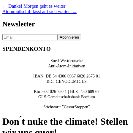
Posts
← Danke! Morgen geht es weiter
Atommüllschiff lässt auf sich warten →
navigation
Newsletter
SPENDENKONTO
Sued-Westdeutsche
Anti-Atom-Initiativen
IBAN: DE 54 4306 0967 6020 2675 01
BIC: GENODEM1GLS
Kto: 602 026 750 1 | BLZ: 430 609 67
GLS Gemeinschaftsbank Bochum
Stichwort: "CastorStoppen"
Don ́t nuke the climate! Stellen
wir uns quer!