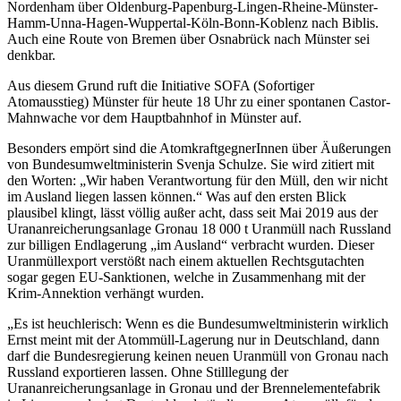
Nordenham über Oldenburg-Papenburg-Lingen-Rheine-Münster-
Hamm-Unna-Hagen-Wuppertal-Köln-Bonn-Koblenz nach Biblis.
Auch eine Route von Bremen über Osnabrück nach Münster sei
denkbar.
Aus diesem Grund ruft die Initiative SOFA (Sofortiger
Atomausstieg) Münster für heute 18 Uhr zu einer spontanen Castor-
Mahnwache vor dem Hauptbahnhof in Münster auf.
Besonders empört sind die AtomkraftgegnerInnen über Äußerungen
von Bundesumweltministerin Svenja Schulze. Sie wird zitiert mit
den Worten: „Wir haben Verantwortung für den Müll, den wir nicht
im Ausland liegen lassen können.“ Was auf den ersten Blick
plausibel klingt, lässt völlig außer acht, dass seit Mai 2019 aus der
Urananreicherungsanlage Gronau 18 000 t Uranmüll nach Russland
zur billigen Endlagerung „im Ausland“ verbracht wurden. Dieser
Uranmüllexport verstößt nach einem aktuellen Rechtsgutachten
sogar gegen EU-Sanktionen, welche in Zusammenhang mit der
Krim-Annektion verhängt wurden.
„Es ist heuchlerisch: Wenn es die Bundesumweltministerin wirklich
Ernst meint mit der Atommüll-Lagerung nur in Deutschland, dann
darf die Bundesregierung keinen neuen Uranmüll von Gronau nach
Russland exportieren lassen. Ohne Stilllegung der
Urananreicherungsanlage in Gronau und der Brennelementefabrik