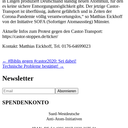
in Lingen produziert Deutschland ständig neuen Atommüll, für den
es keine sichere Entsorgungsmöglichkeit gibt. Der jetzige Castor-
Transport ist überflüssig, äußerst gefährlich und in Zeiten der
Corona-Pandemie völlig verantwortungslos,“ so Matthias Eickhoff
von der Initiative SOFA (Sofortiger Atomausstieg) Münster.
Aktuelle Infos zum Protest gegen den Castor-Transport:
https://castor-stoppen.de/ticker/
Kontakt: Matthias Eickhoff, Tel. 0176-64699023
Posts
← #Biblis gegen #castor2020: Sei dabei!
Technische Probleme bestätigt! →
navigation
Newsletter
SPENDENKONTO
Sued-Westdeutsche
Anti-Atom-Initiativen