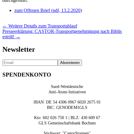
durchgeführt.
zum Offenen Brief (pdf, 13.2.2020)
Posts
← Weitere Details zum Transportablauf
Presseerklärung: CASTOR-Transportgenehmigung nach Biblis
navigation
erteilt! →
Newsletter
SPENDENKONTO
Sued-Westdeutsche
Anti-Atom-Initiativen
IBAN: DE 54 4306 0967 6020 2675 01
BIC: GENODEM1GLS
Kto: 602 026 750 1 | BLZ: 430 609 67
GLS Gemeinschaftsbank Bochum
Stichwort: "CastorStoppen"