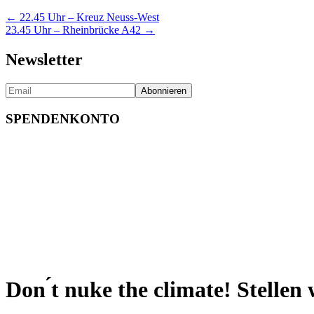
Posts
← 22.45 Uhr – Kreuz Neuss-West
23.45 Uhr – Rheinbrücke A42 →
navigation
Newsletter
SPENDENKONTO
Don ́t nuke the climate! Stellen